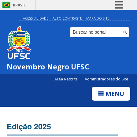
BRASIL
Simplifique!
ACESSIBILIDADE
ALTO CONTRASTE
MAPA DO SITE
Comunica BR
Participe
Acesso à informação
Legislação
Novembro Negro UFSC
Canais
Área Restrita
Administradores do Site
MENU
Edição 2025