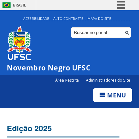
BRASIL
Simplifique!
ACESSIBILIDADE
ALTO CONTRASTE
MAPA DO SITE
Comunica BR
Participe
Acesso à informação
Legislação
Novembro Negro UFSC
Canais
Área Restrita
Administradores do Site
MENU
Edição 2025