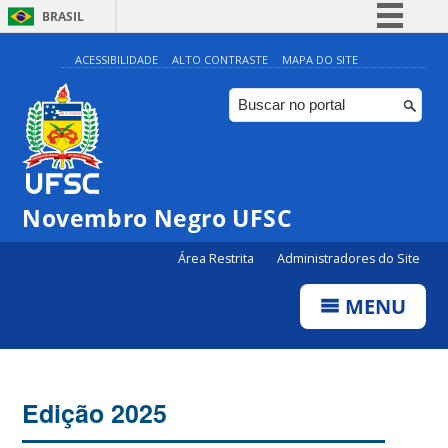
BRASIL
Simplifique!
ACESSIBILIDADE
ALTO CONTRASTE
MAPA DO SITE
Comunica BR
Participe
Acesso à informação
Legislação
Novembro Negro UFSC
Canais
Área Restrita
Administradores do Site
MENU
Edição 2025