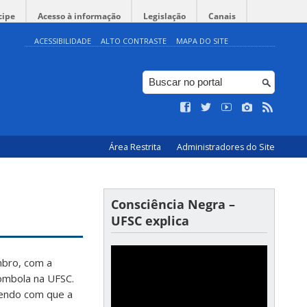
cipe
Acesso à informação
Legislação
Canais
ACESSIBILIDADE
ALTO CONTRASTE
MAPA DO SITE
Área Restrita
Administradores do Site
Consciência Negra –
UFSC explica
mbro, com a
lombola na UFSC.
endo com que a