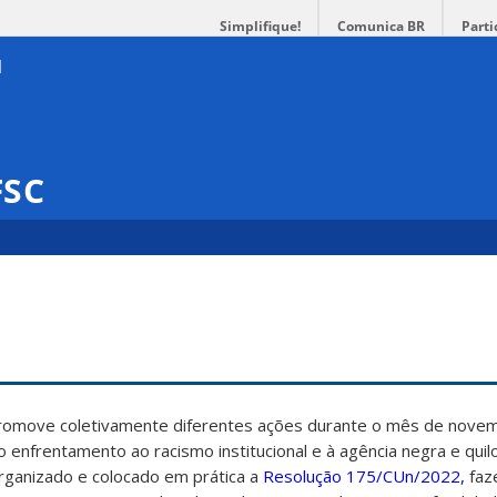
Simplifique!
Comunica BR
Parti
FSC
promove coletivamente diferentes ações durante o mês de nove
ao enfrentamento ao racismo institucional e à agência negra e qui
rganizado e colocado em prática a
Resolução 175/CUn/2022,
faz