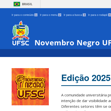
BRASIL
Ir para o conteúdo
1
Ir para o menu
2
Ir para a busca
3
Ir para o rodapé
4
Novembro Negro U
Edição 2025
A comunidade universitária 
intenção de dar visibilidade 
Diferentes setores têm se o