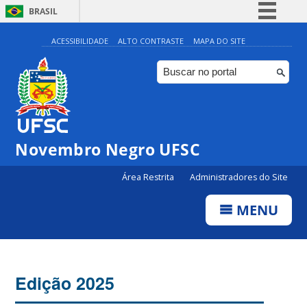
BRASIL
Simplifique!
ACESSIBILIDADE
ALTO CONTRASTE
MAPA DO SITE
Comunica BR
Participe
Acesso à informação
Legislação
Novembro Negro UFSC
Canais
Área Restrita
Administradores do Site
MENU
Edição 2025