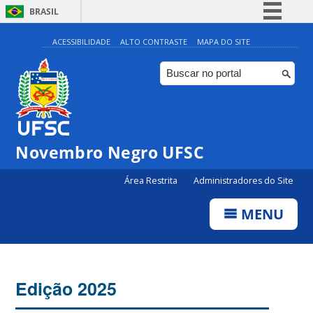
BRASIL
Simplifique!
ACESSIBILIDADE
ALTO CONTRASTE
MAPA DO SITE
Comunica BR
Participe
Acesso à informação
Legislação
Novembro Negro UFSC
Canais
Área Restrita
Administradores do Site
MENU
Edição 2025