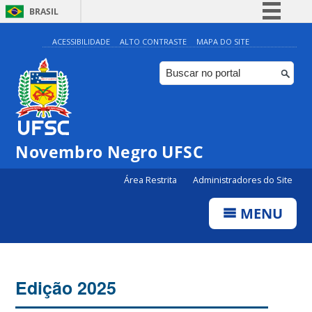
BRASIL
Simplifique!
ACESSIBILIDADE
ALTO CONTRASTE
MAPA DO SITE
Comunica BR
Participe
Acesso à informação
Legislação
Novembro Negro UFSC
Canais
Área Restrita
Administradores do Site
MENU
Edição 2025