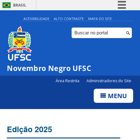
BRASIL
Simplifique!
ACESSIBILIDADE
ALTO CONTRASTE
MAPA DO SITE
Comunica BR
Participe
Acesso à informação
Legislação
Novembro Negro UFSC
Canais
Área Restrita
Administradores do Site
MENU
Edição 2025