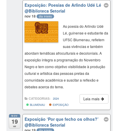
Exposição: Poesias de Arlindo Udé Lé
@Biblioteca Setorial
nov 18
dia inteiro
As poesia do Arlindo Udé
Lé, guinense e estudante da
UFSC Blumenau, refletem
suas vivências e também
abordam temáticas afroculturais e decoloniais. A
exposição integra a programação do Novembro
Negro e tem como objetivo visibilidade à produção
cultural e artística das pessoas pretas da
comunidade acadêmica e suscitar a reflexão e
debates acerca do tema.
Leia mais
CATEGORIAS:
2024
BLUMENAU
EXPOSIÇÃO
NOV
Exposição ‘Por que fecho os olhos?’
19
@Biblioteca Setorial
ter
nov 19
dia inteiro