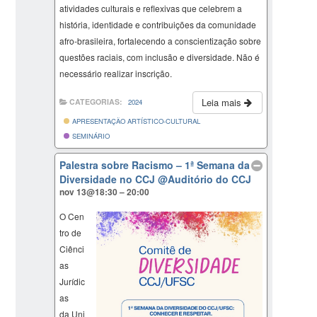
atividades culturais e reflexivas que celebrem a
história, identidade e contribuições da comunidade
afro-brasileira, fortalecendo a conscientização sobre
questões raciais, com inclusão e diversidade. Não é
necessário realizar inscrição.
Leia mais
CATEGORIAS:
2024
APRESENTAÇÃO ARTÍSTICO-CULTURAL
SEMINÁRIO
Palestra sobre Racismo – 1ª Semana da
Diversidade no CCJ
@Auditório do CCJ
nov 13@18:30 – 20:00
O Cen
tro de
Ciênci
as
Jurídic
as
da Uni