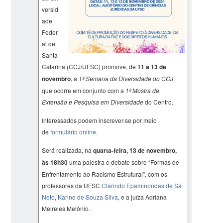
versid
ade
Feder
al de
Santa
Catarina (CCJ/UFSC) promove, de
11 a 13 de
novembro
, a
1ª Semana da Diversidade do CCJ
,
que ocorre em conjunto com a
1ª Mostra de
Extensão e Pesquisa em Diversidade
do Centro.
Interessados podem inscrever-se por meio
de
formulário online
.
Será realizada, na
quarta-feira, 13 de novembro,
às 18h30
uma palestra e debate sobre “Formas de
Enfrentamento ao Racismo Estrutural”, com os
professores da UFSC
Clarindo Epaminondas de Sá
Neto
,
Karine de Souza Silva
, e a juíza Adriana
Meireles Melônio.