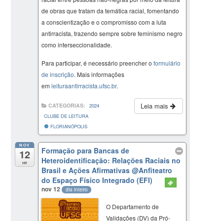
de obras que tratam da temática racial, fomentando
a conscientização e o compromisso com a luta
antirracista, trazendo sempre sobre feminismo negro
como interseccionalidade.
Para participar, é necessário preencher o
formulário
de inscrição
. Mais informações
em
leituraantirracista.ufsc.br
.
Leia mais
CATEGORIAS:
2024
CLUBE DE LEITURA
FLORIANÓPOLIS
NOV
Formação para Bancas de
12
Heteroidentificação: Relações Raciais no
ter
Brasil e Ações Afirmativas
@Anfiteatro
do Espaço Físico Integrado (EFI)
nov 12
dia inteiro
O Departamento de
Validações (DV) da Pró-