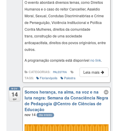
O evento abordará diversos temas, como Direitos
Humanos e o caso do reitor Cancellier, Assédio
Moral, Sexual, Condutas Discriminatórias e Crime
de Perseguição, Violência Institucional e Política
Contra Mulheres, direitos da comunidade
trans, construção de uma sociedade
anticapacitista, direitos dos povos originários, entre
outros.
A programação completa está disponível
no link
.
Leia mais
CATEGORIAS:
PALESTRA
TAGS:
Florianópolis
Palestra
NOV
Somos herança, na alma, na voz e na
14
luta negra: Semana da Consciência Negra
qui
de Pedagogia
@Centro de Ciências de
Educação
nov 14
dia inteiro