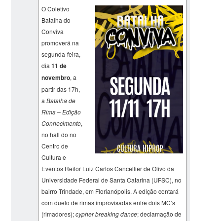
O Coletivo
Batalha do
Conviva
promoverá na
segunda-feira,
dia
11 de
novembro
, a
partir das 17h,
a
Batalha de
Rima – Edição
Conhecimento
,
no hall do no
Centro de
Cultura e
Eventos Reitor Luiz Carlos Cancellier de Olivo da
Universidade Federal de Santa Catarina (UFSC), no
bairro Trindade, em Florianópolis. A edição contará
com duelo de rimas improvisadas entre dois MC’s
(rimadores);
cypher breaking dance
; declamação de