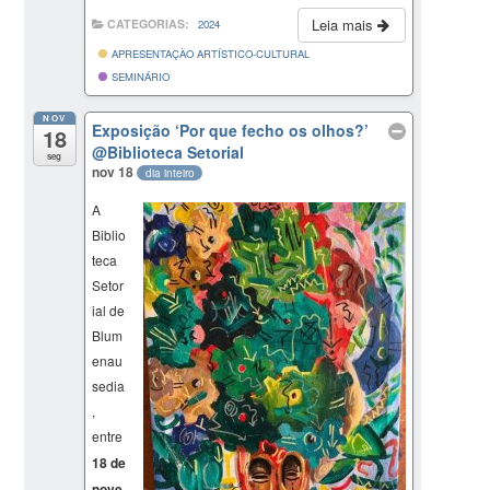
Leia mais
CATEGORIAS:
2024
APRESENTAÇÃO ARTÍSTICO-CULTURAL
SEMINÁRIO
NOV
Exposição ‘Por que fecho os olhos?’
18
@Biblioteca Setorial
seg
nov 18
dia inteiro
A
Biblio
teca
Setor
ial de
Blum
enau
sedia
,
entre
18 de
nove