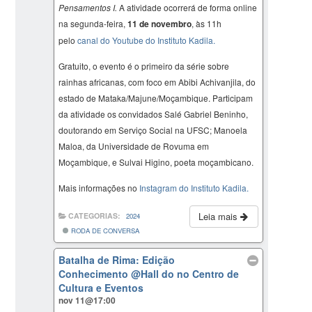
Pensamentos I.
A atividade ocorrerá de forma online
na segunda-feira,
11 de novembro
, às 11h
pelo
canal do Youtube do Instituto Kadila.
Gratuito, o evento é o primeiro da série sobre
rainhas africanas, com foco em Abibi Achivanjila, do
estado de Mataka/Majune/Moçambique. Participam
da atividade os convidados Salé Gabriel Beninho,
doutorando em Serviço Social na UFSC; Manoela
Maloa, da Universidade de Rovuma em
Moçambique, e Sulvai Higino, poeta moçambicano.
Mais informações no
Instagram do Instituto Kadila.
Leia mais
CATEGORIAS:
2024
RODA DE CONVERSA
Batalha de Rima: Edição
Conhecimento
@Hall do no Centro de
Cultura e Eventos
nov 11@17:00