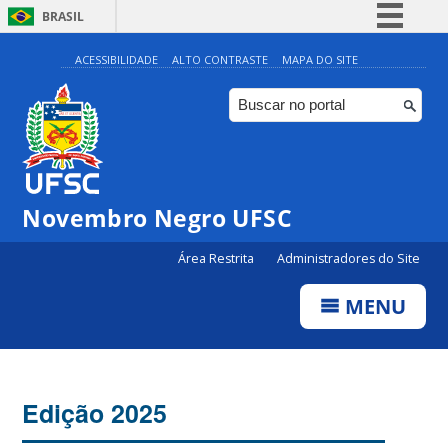
BRASIL
Simplifique!
ACESSIBILIDADE
ALTO CONTRASTE
MAPA DO SITE
Comunica BR
Participe
Acesso à informação
Legislação
Novembro Negro UFSC
Canais
Área Restrita
Administradores do Site
MENU
Edição 2025