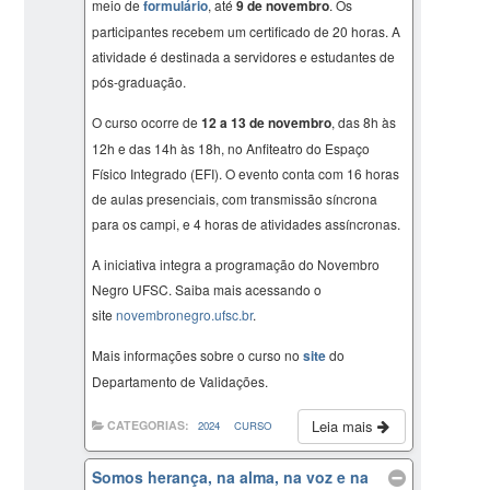
meio de
formulário
, até
9 de novembro
. Os
participantes recebem um certificado de 20 horas. A
atividade é destinada a servidores e estudantes de
pós-graduação.
O curso ocorre de
12 a 13 de novembro
, das 8h às
12h e das 14h às 18h, no Anfiteatro do Espaço
Físico Integrado (EFI). O evento conta com 16 horas
de aulas presenciais, com transmissão síncrona
para os campi, e 4 horas de atividades assíncronas.
A iniciativa integra a programação do Novembro
Negro UFSC. Saiba mais acessando o
site
novembronegro.ufsc.br
.
Mais informações sobre o curso no
site
do
Departamento de Validações.
Leia mais
CATEGORIAS:
2024
CURSO
Somos herança, na alma, na voz e na