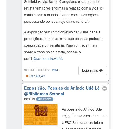
SchiloMukoviç. Schilo é angolano e seu trabalho
retrata “em cores e formas a relação com a vida, o
contato com o mundo interior, com as emoções
perpassando por sua trajetória e cultura”.
A exposição tem como objetivo dar visibilidade à
produção cultural e artística das pessoas pretas da
comunidade universitária. Para conhecer mais
sobre o trabalho do artista, acesse o
perfil
@schilomukovitchi
.
Leia mais
CATEGORIAS:
2024
EXPOSIÇÃO
Exposição: Poesias de Arlindo Udé Lé
@Biblioteca Setorial
nov 19
dia inteiro
As poesia do Arlindo Udé
Lé, guinense e estudante da
UFSC Blumenau, refletem
suas vivências e também