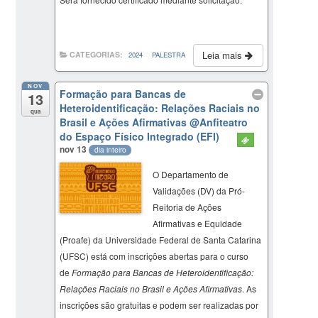
Leia mais
CATEGORIAS:
2024
PALESTRA
NOV
Formação para Bancas de
13
Heteroidentificação: Relações Raciais no
qua
Brasil e Ações Afirmativas
@Anfiteatro
do Espaço Físico Integrado (EFI)
nov 13
dia inteiro
O Departamento de
Validações (DV) da Pró-
Reitoria de Ações
Afirmativas e Equidade
(Proafe) da Universidade Federal de Santa Catarina
(UFSC) está com inscrições abertas para o curso
de
Formação para Bancas de Heteroidentificação:
Relações Raciais no Brasil e Ações Afirmativas
. As
inscrições são gratuitas e podem ser realizadas por