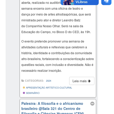
aberta, realizada no auditório do EFI, às 19h30. A
semana encerra com uma oficina de teatro e
dança por meio de artes afrodiaspóricas, que será
ministrada pelo ator e diretor Leandro Batz
da Companhia Nosso Olhar. Será na sala da
Educação do Campo, no Bloco D do CED, às 19h.
O evento pretende promover uma semana de
atividades culturais e reflexivas que celebrem a
história, identidade e contribuições da comunidade
afro-brasileira, fortalecendo a conscientização sobre
questões raciais, com inclusão e diversidade. Não é
necessário realizar inscrição.
Leia mais
CATEGORIAS:
2024
APRESENTAÇÃO ARTÍSTICO-CULTURAL
SEMINÁRIO
Palestra: A filosofia e o africanismo
brasileiro
@Sala 321 do Centro de
Filosofia e Ciências Humanas (CFH)