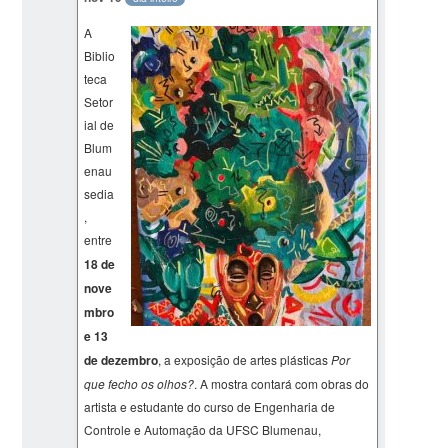
A
Biblio
teca
Setor
ial de
Blum
enau
sedia
,
entre
18 de
nove
mbro
e 13
de dezembro
, a exposição de artes plásticas
Por
que fecho os olhos?
. A mostra contará com obras do
artista e estudante do curso de Engenharia de
Controle e Automação da UFSC Blumenau,