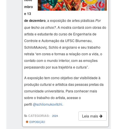
mbro
e 13
de dezembro
, a exposição de artes plásticas
Por
que fecho os olhos?
. A mostra contará com obras do
artista e estudante do curso de Engenharia de
Controle e Automação da UFSC Blumenau,
SchiloMukoviç. Schilo é angolano e seu trabalho
retrata “em cores e formas a relação com a vida, o
contato com o mundo interior, com as emoções
perpassando por sua trajetória e cultura”.
A exposição tem como objetivo dar visibilidade à
produção cultural e artística das pessoas pretas da
comunidade universitária. Para conhecer mais
sobre o trabalho do artista, acesse o
perfil
@schilomukovitchi
.
Leia mais
CATEGORIAS:
2024
EXPOSIÇÃO