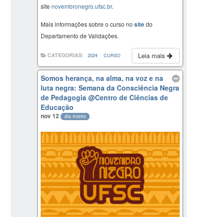
site
novembronegro.ufsc.br
.
Mais informações sobre o curso no
site
do
Departamento de Validações.
Leia mais
CATEGORIAS:
2024
CURSO
Somos herança, na alma, na voz e na
luta negra: Semana da Consciência Negra
de Pedagogia
@Centro de Ciências de
Educação
nov 12
dia inteiro