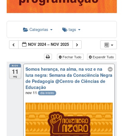
Categorias
tags
NOV 2024 – NOV 2025
Fechar Tudo
Expandir Tudo
NOV
Somos herança, na alma, na voz e na
11
luta negra: Semana da Consciência Negra
seg
de Pedagogia
@Centro de Ciências de
Educação
nov 11
dia inteiro