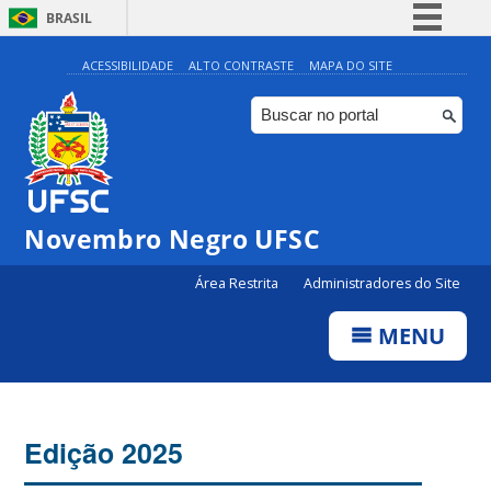
BRASIL
Simplifique!
ACESSIBILIDADE
ALTO CONTRASTE
MAPA DO SITE
Comunica BR
Participe
Acesso à informação
Legislação
Novembro Negro UFSC
Canais
Área Restrita
Administradores do Site
MENU
Edição 2025