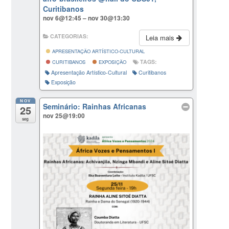
Curitibanos
nov 6@12:45 – nov 30@13:30
CATEGORIAS:
Leia mais
APRESENTAÇÃO ARTÍSTICO-CULTURAL
TAGS:
CURITIBANOS
EXPOSIÇÃO
Apresentação Artístico-Cultural
Curitibanos
Exposição
NOV
Seminário: Rainhas Africanas
25
nov 25@19:00
seg