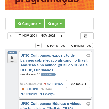
Categorias
tags
NOV 2023 – NOV 2024
Fechar Tudo
Expandir Tudo
NOV
UFSC Curitibanos: exposição de
6
banners sobre legado africano no Brasil,
seg
Américas e no mundo
@Hall do CBS01 e
CEDUP, Curitibanos
nov 6 – nov 30
dia inteiro
Leia mais
CATEGORIAS:
CURITIBANOS
TAGS:
EXPOSIÇÃO
Curitibanos
Exposição
UFSC Curitibanos: Músicas e vídeos
afro-brasileiros
@hall do CBS01,