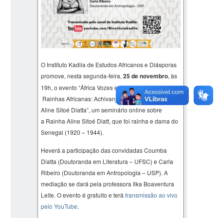
O Instituto Kadila de Estudos Africanos e Diásporas
promove, nesta segunda-feira,
25 de novembro
, às
19h, o evento “África Vozes e Pensamentos I –
Rainhas Africanas: Achivanjila, Nzinga Mbandi e
Aline Sitoé Diatta”, um seminário online sobre
a Rainha Aline Sitoé Diatt, que foi rainha e dama do
Senegal (1920 – 1944).
Heverá a participação das convidadas Coumba
Diatta (Doutoranda em Literatura – UFSC) e Carla
Ribeiro (Doutoranda em Antropologia – USP). A
mediação se dará pela professora Ilka Boaventura
Leite. O evento é gratuito e terá
transmissão ao vivo
pelo YouTube
.