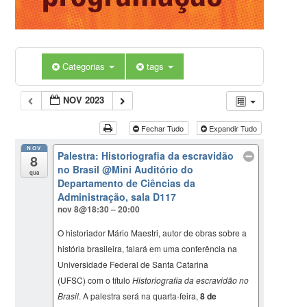
Categorias
tags
NOV 2023
Fechar Tudo
Expandir Tudo
NOV
Palestra: Historiografia da escravidão
8
no Brasil
@Mini Auditório do
qua
Departamento de Ciências da
Administração, sala D117
nov 8@18:30 – 20:00
O historiador Mário Maestri, autor de obras sobre a
história brasileira, falará em uma conferência na
Universidade Federal de Santa Catarina
(UFSC) com o título
Historiografia da escravidão no
Brasil
. A palestra será na quarta-feira,
8 de