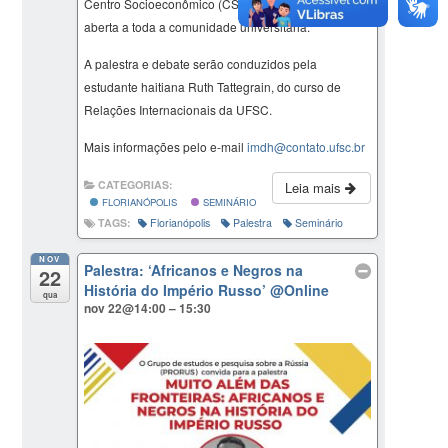
Centro Socioeconômico (CSE), bloco B. A palestra é
aberta a toda a comunidade universitária.
A palestra e debate serão conduzidos pela
estudante haitiana Ruth Tattegrain, do curso de
Relações Internacionais da UFSC.
Mais informações pelo e-mail
imdh@contato.ufsc.br
CATEGORIAS:
Leia mais
FLORIANÓPOLIS
SEMINÁRIO
TAGS:
Florianópolis
Palestra
Seminário
NOV
Palestra: ‘Africanos e Negros na
22
História do Império Russo’
@Online
qua
nov 22@14:00 – 15:30