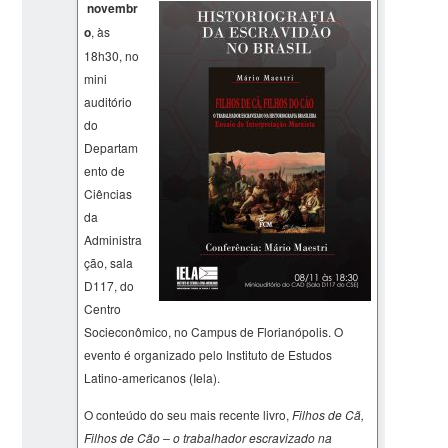
novembr
o
, às
18h30, no
mini
auditório
do
Departam
ento de
Ciências
da
Administra
ção, sala
D117, do
Centro
Socieconômico, no Campus de Florianópolis. O
evento é organizado pelo Instituto de Estudos
Latino-americanos (Iela).
O conteúdo do seu mais recente livro,
Filhos de Cã,
Filhos de Cão – o trabalhador escravizado na