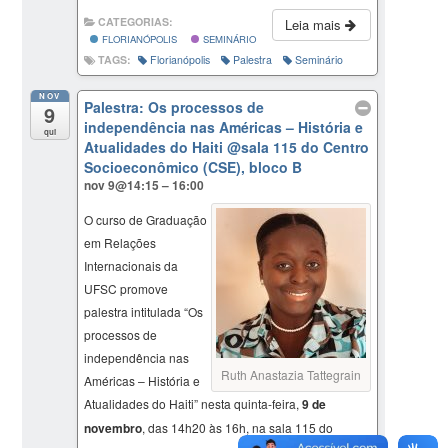
CATEGORIAS:
Leia mais
FLORIANÓPOLIS
SEMINÁRIO
TAGS:
Florianópolis
Palestra
Seminário
NOV
Palestra: Os processos de
9
independência nas Américas – História e
qui
Atualidades do Haiti
@sala 115 do Centro
Socioeconômico (CSE), bloco B
nov 9@14:15 – 16:00
O curso de Graduação
em Relações
Internacionais da
UFSC promove
palestra intitulada “Os
processos de
independência nas
Ruth Anastazia Tattegrain
Américas – História e
Atualidades do Haiti” nesta quinta-feira,
9 de
novembro
, das 14h20 às 16h, na sala 115 do