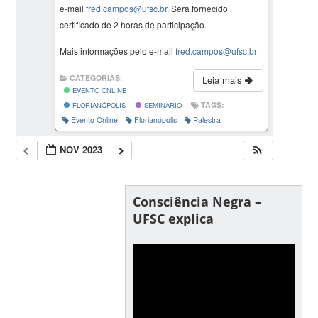
e-mail
fred.campos@ufsc.br.
Será fornecido
certificado de 2 horas de participação.
Mais informações pelo e-mail
fred.campos@ufsc.br
CATEGORIAS:
Leia mais
EVENTO ONLINE
TAGS:
FLORIANÓPOLIS
SEMINÁRIO
Evento Online
Florianópolis
Palestra
NOV 2023
Consciência Negra –
UFSC explica