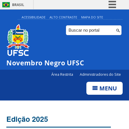
BRASIL
Simplifique!
ACESSIBILIDADE
ALTO CONTRASTE
MAPA DO SITE
Comunica BR
Participe
Acesso à informação
Legislação
Novembro Negro UFSC
Canais
Área Restrita
Administradores do Site
MENU
Edição 2025