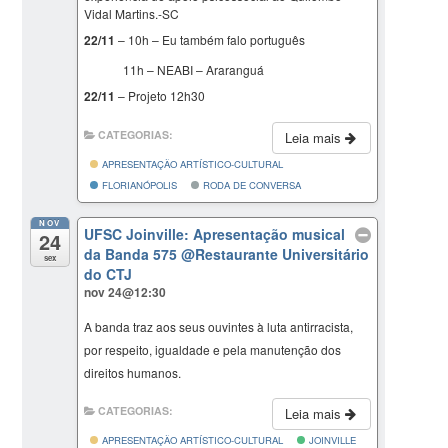
Vidal Martins.-SC
22/11
– 10h – Eu também falo português
11h – NEABI – Araranguá
22/11
– Projeto 12h30
CATEGORIAS:
Leia mais
APRESENTAÇÃO ARTÍSTICO-CULTURAL
FLORIANÓPOLIS
RODA DE CONVERSA
NOV
UFSC Joinville: Apresentação musical
24
da Banda 575
@Restaurante Universitário
sex
do CTJ
nov 24@12:30
A banda traz aos seus ouvintes à luta antirracista,
por respeito, igualdade e pela manutenção dos
direitos humanos.
CATEGORIAS:
Leia mais
APRESENTAÇÃO ARTÍSTICO-CULTURAL
JOINVILLE