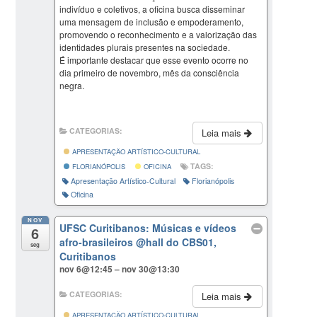
indivíduo e coletivos, a oficina busca disseminar
uma mensagem de inclusão e empoderamento,
promovendo o reconhecimento e a valorização das
identidades plurais presentes na sociedade.
É importante destacar que esse evento ocorre no
dia primeiro de novembro, mês da consciência
negra.
CATEGORIAS:
Leia mais
APRESENTAÇÃO ARTÍSTICO-CULTURAL
TAGS:
FLORIANÓPOLIS
OFICINA
Apresentação Artístico-Cultural
Florianópolis
Oficina
NOV
UFSC Curitibanos: Músicas e vídeos
6
afro-brasileiros
@hall do CBS01,
seg
Curitibanos
nov 6@12:45 – nov 30@13:30
CATEGORIAS:
Leia mais
APRESENTAÇÃO ARTÍSTICO-CULTURAL