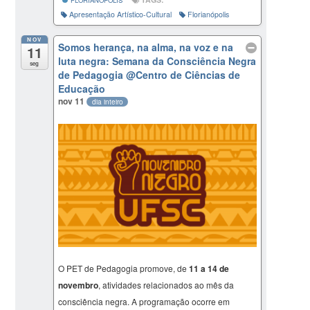
Apresentação Artístico-Cultural
Florianópolis
NOV
Somos herança, na alma, na voz e na
11
luta negra: Semana da Consciência Negra
seg
de Pedagogia
@Centro de Ciências de
Educação
nov 11
dia inteiro
O PET de Pedagogia promove, de
11 a 14 de
novembro
, atividades relacionados ao mês da
consciência negra. A programação ocorre em