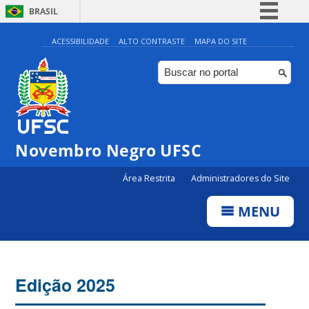
BRASIL
Simplifique!
ACESSIBILIDADE
ALTO CONTRASTE
MAPA DO SITE
Comunica BR
Participe
Acesso à informação
Legislação
Novembro Negro UFSC
Canais
Área Restrita
Administradores do Site
MENU
Edição 2025