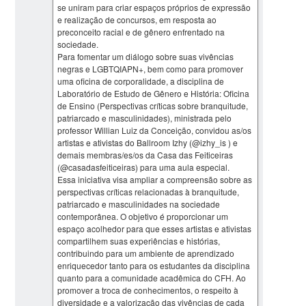
se uniram para criar espaços próprios de expressão
e realização de concursos, em resposta ao
preconceito racial e de gênero enfrentado na
sociedade.
Para fomentar um diálogo sobre suas vivências
negras e LGBTQIAPN+, bem como para promover
uma oficina de corporalidade, a disciplina de
Laboratório de Estudo de Gênero e História: Oficina
de Ensino (Perspectivas críticas sobre branquitude,
patriarcado e masculinidades), ministrada pelo
professor Willian Luiz da Conceição, convidou as/os
artistas e ativistas do Ballroom Izhy (@izhy_is ) e
demais membras/es/os da Casa das Feiticeiras
(@casadasfeiticeiras) para uma aula especial.
Essa iniciativa visa ampliar a compreensão sobre as
perspectivas críticas relacionadas à branquitude,
patriarcado e masculinidades na sociedade
contemporânea. O objetivo é proporcionar um
espaço acolhedor para que esses artistas e ativistas
compartilhem suas experiências e histórias,
contribuindo para um ambiente de aprendizado
enriquecedor tanto para os estudantes da disciplina
quanto para a comunidade acadêmica do CFH. Ao
promover a troca de conhecimentos, o respeito à
diversidade e a valorização das vivências de cada