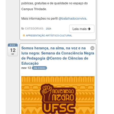
públicas, gratuitas e de qualidade no espaço do
Campus Trindade.
Mais informações no perfil
@batalhadoconviva
.
Leia mais
CATEGORIAS:
2024
APRESENTAÇÃO ARTÍSTICO-CULTURAL
NOV
Somos herança, na alma, na voz e na
12
luta negra: Semana da Consciência Negra
ter
de Pedagogia
@Centro de Ciências de
Educação
nov 12
dia inteiro