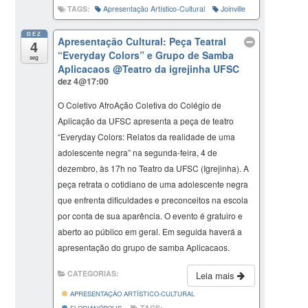
TAGS:
Apresentação Artístico-Cultural
Joinville
DEZ
Apresentação Cultural: Peça Teatral
4
“Everyday Colors” e Grupo de Samba
seg
Aplicacaos
@Teatro da igrejinha UFSC
dez 4@17:00
O Coletivo AfroAção Coletiva do Colégio de
Aplicação da UFSC apresenta a peça de teatro
“Everyday Colors: Relatos da realidade de uma
adolescente negra” na segunda-feira, 4 de
dezembro, às 17h no Teatro da UFSC (Igrejinha). A
peça retrata o cotidiano de uma adolescente negra
que enfrenta dificuldades e preconceitos na escola
por conta de sua aparência. O evento é gratuiro e
aberto ao público em geral. Em seguida haverá a
apresentação do grupo de samba Aplicacaos.
CATEGORIAS:
Leia mais
APRESENTAÇÃO ARTÍSTICO-CULTURAL
TAGS:
FLORIANÓPOLIS