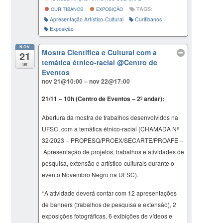
TAGS:
CURITIBANOS
EXPOSIÇÃO
Apresentação Artístico-Cultural
Curitibanos
Exposição
NOV
Mostra Cientifica e Cultural com a
21
temática étnico-racial
@Centro de
ter
Eventos
nov 21@10:00 – nov 22@17:00
21/11 – 10h (Centro de Eventos – 2º andar):
Abertura da mostra de trabalhos desenvolvidos na
UFSC, com a temática étnico-racial (CHAMADA Nº
32/2023 – PROPESQ/PROEX/SECARTE/PROAFE –
Apresentação de projetos, trabalhos e atividades de
pesquisa, extensão e artístico-culturais durante o
evento Novembro Negro na UFSC).
*A atividade deverá contar com 12 apresentações
de banners (trabalhos de pesquisa e extensão), 2
exposições fotográficas, 6 exibições de vídeos e