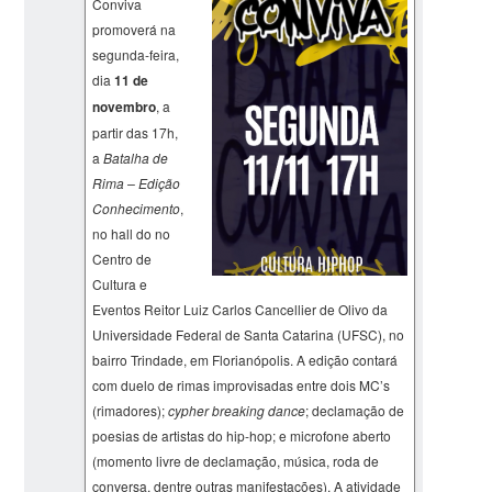
Conviva
promoverá na
segunda-feira,
dia
11 de
novembro
, a
partir das 17h,
a
Batalha de
Rima – Edição
Conhecimento
,
no hall do no
Centro de
Cultura e
Eventos Reitor Luiz Carlos Cancellier de Olivo da
Universidade Federal de Santa Catarina (UFSC), no
bairro Trindade, em Florianópolis. A edição contará
com duelo de rimas improvisadas entre dois MC’s
(rimadores);
cypher breaking dance
; declamação de
poesias de artistas do hip-hop; e microfone aberto
(momento livre de declamação, música, roda de
conversa, dentre outras manifestações). A atividade