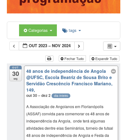
Categorias
tags
OUT 2023 – NOV 2024
Fechar Tudo
Expandir Tudo
OUT
48 anos de independência de Angola
30
@UFSC, Escola Beatriz de Sousa Brito e
seg
Servidão Crescêncio Francisco Mariano,
149,
out 30 – dez 2
dia inteiro
A Associação de Angolanos em Florianópolis
(ASSAF) convida para comemorar os 48 anos de
independência da Angola, onde terá algumas
atividades dentre elas Seminários, torneio de futsal
48 anos de independência de Angola e Festa da