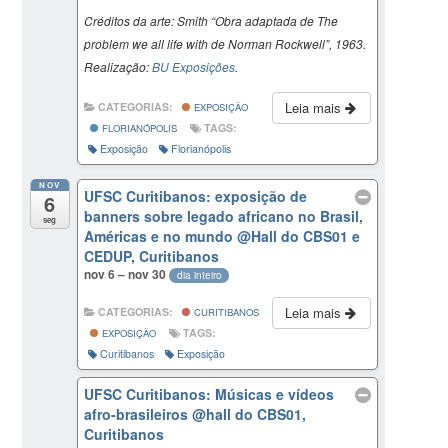
Créditos da arte: Smith “Obra adaptada de The
problem we all life with de Norman Rockwell”, 1963.
Realização:
BU Exposições
.
Leia mais
CATEGORIAS:
EXPOSIÇÃO
TAGS:
FLORIANÓPOLIS
Exposição
Florianópolis
NOV
UFSC Curitibanos: exposição de
6
banners sobre legado africano no Brasil,
seg
Américas e no mundo
@Hall do CBS01 e
CEDUP, Curitibanos
nov 6 – nov 30
dia inteiro
Leia mais
CATEGORIAS:
CURITIBANOS
TAGS:
EXPOSIÇÃO
Curitibanos
Exposição
UFSC Curitibanos: Músicas e vídeos
afro-brasileiros
@hall do CBS01,
Curitibanos