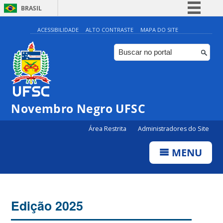
BRASIL
Simplifique!
ACESSIBILIDADE
ALTO CONTRASTE
MAPA DO SITE
Comunica BR
Participe
Acesso à informação
Legislação
Novembro Negro UFSC
Canais
Área Restrita
Administradores do Site
MENU
Edição 2025