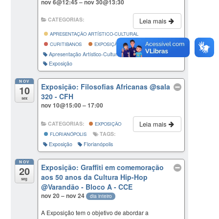
nov 6@12:45 – nov 30@13:30
CATEGORIAS:
Leia mais
APRESENTAÇÃO ARTÍSTICO-CULTURAL
TAGS:
CURITIBANOS
EXPOSIÇÃO
Apresentação Artístico-Cultural
Curitibanos
Exposição
NOV
Exposição: Filosofias Africanas
@sala
10
320 - CFH
sex
nov 10@15:00 – 17:00
Leia mais
CATEGORIAS:
EXPOSIÇÃO
TAGS:
FLORIANÓPOLIS
Exposição
Florianópolis
NOV
Exposição: Graffiti em comemoração
20
aos 50 anos da Cultura Hip-Hop
seg
@Varandão - Bloco A - CCE
nov 20 – nov 24
dia inteiro
A Exposição tem o objetivo de abordar a