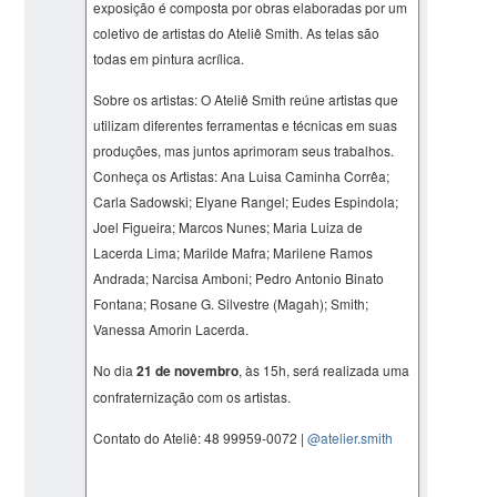
exposição é composta por obras elaboradas por um
coletivo de artistas do Ateliê Smith. As telas são
todas em pintura acrílica.
Sobre os artistas: O Ateliê Smith reúne artistas que
utilizam diferentes ferramentas e técnicas em suas
produções, mas juntos aprimoram seus trabalhos.
Conheça os Artistas: Ana Luisa Caminha Corrêa;
Carla Sadowski; Elyane Rangel; Eudes Espindola;
Joel Figueira; Marcos Nunes; Maria Luiza de
Lacerda Lima; Marilde Mafra; Marilene Ramos
Andrada; Narcisa Amboni; Pedro Antonio Binato
Fontana; Rosane G. Silvestre (Magah); Smith;
Vanessa Amorin Lacerda.
No dia
21 de novembro
, às 15h, será realizada uma
confraternização com os artistas.
Contato do Ateliê: 48 99959-0072 |
@atelier.smith