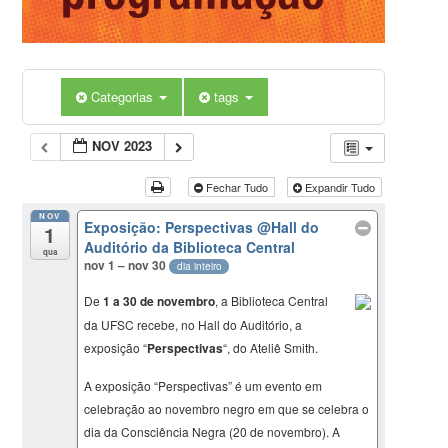
Categorias
tags
NOV 2023
Fechar Tudo
Expandir Tudo
NOV
Exposição: Perspectivas
@Hall do
1
Auditório da Biblioteca Central
qua
nov 1 – nov 30
dia inteiro
De
1 a 30 de novembro
, a Biblioteca Central
da UFSC recebe, no Hall do Auditório, a
exposição “
Perspectivas
“, do Ateliê Smith.
A exposição “Perspectivas” é um evento em
celebração ao novembro negro em que se celebra o
dia da Consciência Negra (20 de novembro). A