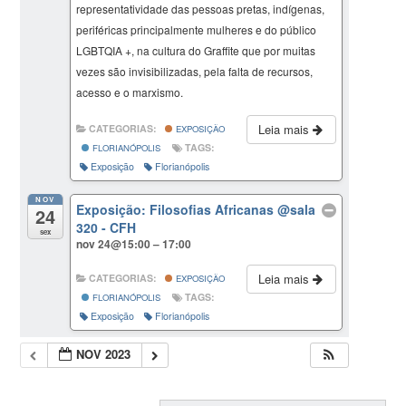
representatividade das pessoas pretas, indígenas,
periféricas principalmente mulheres e do público
LGBTQIA +, na cultura do Graffite que por muitas
vezes são invisibilizadas, pela falta de recursos,
acesso e o marxismo.
Leia mais
CATEGORIAS:
EXPOSIÇÃO
TAGS:
FLORIANÓPOLIS
Exposição
Florianópolis
NOV
Exposição: Filosofias Africanas
@sala
24
320 - CFH
sex
nov 24@15:00 – 17:00
Leia mais
CATEGORIAS:
EXPOSIÇÃO
TAGS:
FLORIANÓPOLIS
Exposição
Florianópolis
NOV 2023