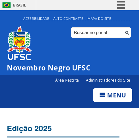
BRASIL
Simplifique!
ACESSIBILIDADE
ALTO CONTRASTE
MAPA DO SITE
Comunica BR
Participe
Acesso à informação
Legislação
Novembro Negro UFSC
Canais
Área Restrita
Administradores do Site
MENU
Edição 2025