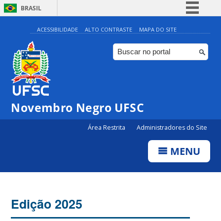
BRASIL
Simplifique!
ACESSIBILIDADE
ALTO CONTRASTE
MAPA DO SITE
Comunica BR
Participe
Acesso à informação
Legislação
Novembro Negro UFSC
Canais
Área Restrita
Administradores do Site
MENU
Edição 2025