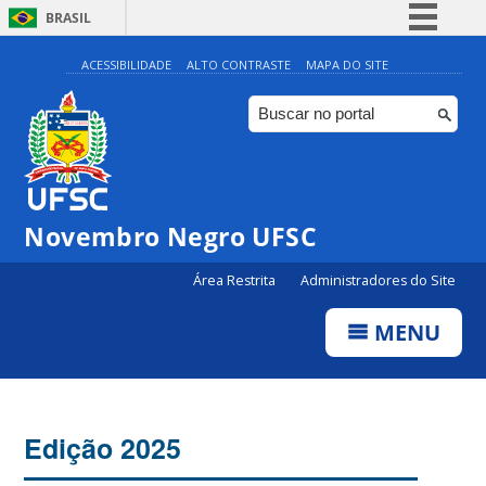
BRASIL
Simplifique!
ACESSIBILIDADE
ALTO CONTRASTE
MAPA DO SITE
Comunica BR
Participe
Acesso à informação
Legislação
Novembro Negro UFSC
Canais
Área Restrita
Administradores do Site
MENU
Edição 2025