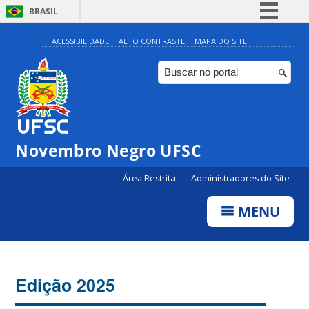
BRASIL
Simplifique!
ACESSIBILIDADE
ALTO CONTRASTE
MAPA DO SITE
Comunica BR
Participe
Acesso à informação
Legislação
Novembro Negro UFSC
Canais
Área Restrita
Administradores do Site
MENU
Edição 2025