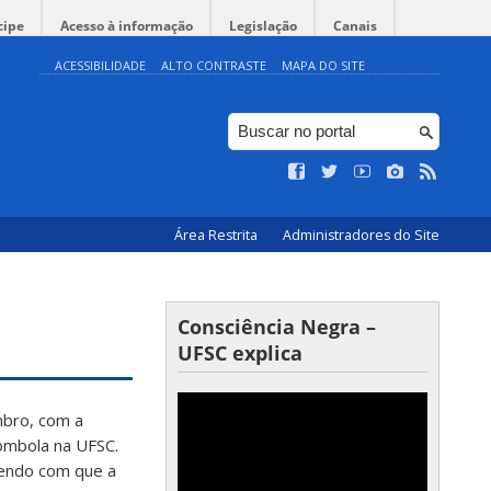
cipe
Acesso à informação
Legislação
Canais
ACESSIBILIDADE
ALTO CONTRASTE
MAPA DO SITE
Área Restrita
Administradores do Site
Consciência Negra –
UFSC explica
mbro, com a
lombola na UFSC.
endo com que a