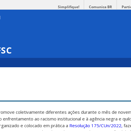
Simplifique!
Comunica BR
Parti
FSC
promove coletivamente diferentes ações durante o mês de nove
ao enfrentamento ao racismo institucional e à agência negra e qui
rganizado e colocado em prática a
Resolução 175/CUn/2022,
faz