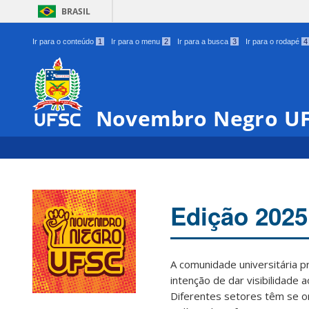
BRASIL
Ir para o conteúdo
1
Ir para o menu
2
Ir para a busca
3
Ir para o rodapé
4
Novembro Negro U
Edição 2025
A comunidade universitária 
intenção de dar visibilidade 
Diferentes setores têm se o