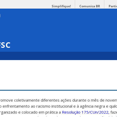
Simplifique!
Comunica BR
Parti
FSC
promove coletivamente diferentes ações durante o mês de nove
ao enfrentamento ao racismo institucional e à agência negra e qui
rganizado e colocado em prática a
Resolução 175/CUn/2022,
faz