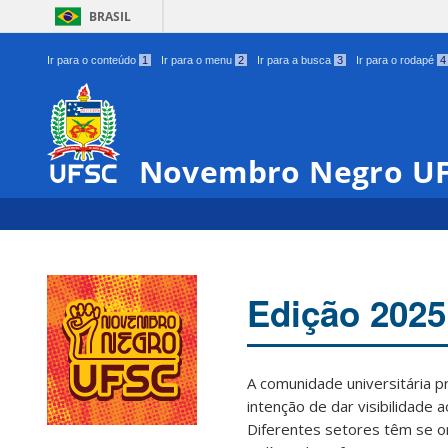
BRASIL
Ir para o conteúdo
1
Ir para o menu
2
Ir para a busca
3
Ir para o rodapé
4
Novembro Negro U
Edição 2025
A comunidade universitária 
intenção de dar visibilidade 
Diferentes setores têm se o