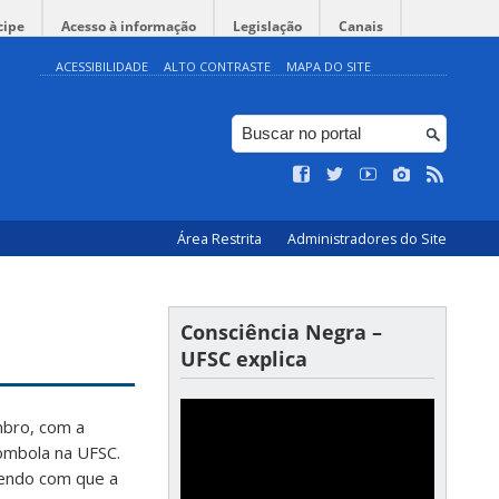
cipe
Acesso à informação
Legislação
Canais
ACESSIBILIDADE
ALTO CONTRASTE
MAPA DO SITE
Área Restrita
Administradores do Site
Consciência Negra –
UFSC explica
mbro, com a
lombola na UFSC.
endo com que a