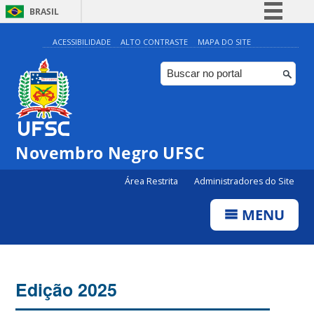
BRASIL
Simplifique!
ACESSIBILIDADE
ALTO CONTRASTE
MAPA DO SITE
Comunica BR
Participe
Acesso à informação
Legislação
Novembro Negro UFSC
Canais
Área Restrita
Administradores do Site
MENU
Edição 2025