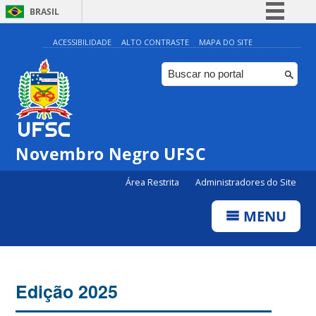
BRASIL
Simplifique!
ACESSIBILIDADE
ALTO CONTRASTE
MAPA DO SITE
Comunica BR
Participe
Acesso à informação
Legislação
Novembro Negro UFSC
Canais
Área Restrita
Administradores do Site
MENU
Edição 2025