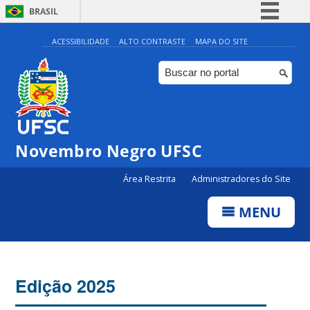
BRASIL
Simplifique!
ACESSIBILIDADE
ALTO CONTRASTE
MAPA DO SITE
Comunica BR
Participe
Acesso à informação
Legislação
Novembro Negro UFSC
Canais
Área Restrita
Administradores do Site
MENU
Edição 2025