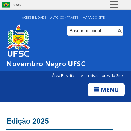
BRASIL
Simplifique!
ACESSIBILIDADE
ALTO CONTRASTE
MAPA DO SITE
Comunica BR
Participe
Acesso à informação
Legislação
Novembro Negro UFSC
Canais
Área Restrita
Administradores do Site
MENU
Edição 2025