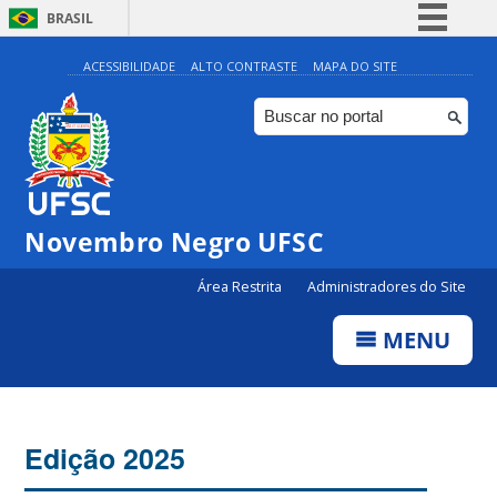
BRASIL
Simplifique!
ACESSIBILIDADE
ALTO CONTRASTE
MAPA DO SITE
Comunica BR
Participe
Acesso à informação
Legislação
Novembro Negro UFSC
Canais
Área Restrita
Administradores do Site
MENU
Edição 2025