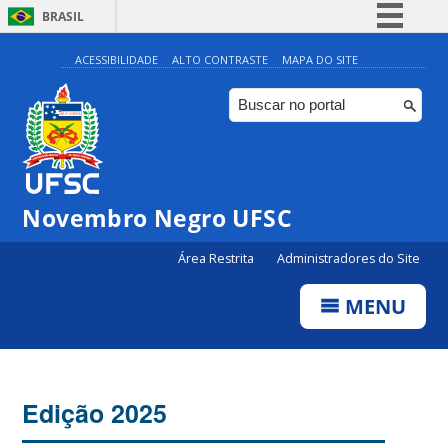
BRASIL
Simplifique!
ACESSIBILIDADE
ALTO CONTRASTE
MAPA DO SITE
Comunica BR
Participe
Acesso à informação
Legislação
Novembro Negro UFSC
Canais
Área Restrita
Administradores do Site
MENU
Edição 2025