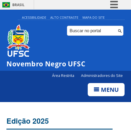
BRASIL
Simplifique!
ACESSIBILIDADE
ALTO CONTRASTE
MAPA DO SITE
Comunica BR
Participe
Acesso à informação
Legislação
Novembro Negro UFSC
Canais
Área Restrita
Administradores do Site
MENU
Edição 2025