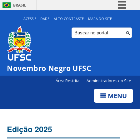
BRASIL
Simplifique!
ACESSIBILIDADE
ALTO CONTRASTE
MAPA DO SITE
Comunica BR
Participe
Acesso à informação
Legislação
Novembro Negro UFSC
Canais
Área Restrita
Administradores do Site
MENU
Edição 2025