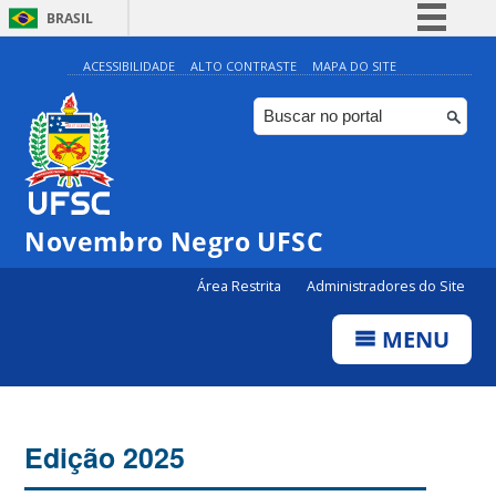
BRASIL
Simplifique!
ACESSIBILIDADE
ALTO CONTRASTE
MAPA DO SITE
Comunica BR
Participe
Acesso à informação
Legislação
Novembro Negro UFSC
Canais
Área Restrita
Administradores do Site
MENU
Edição 2025