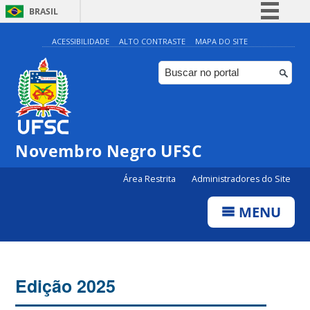
BRASIL
Simplifique!
ACESSIBILIDADE
ALTO CONTRASTE
MAPA DO SITE
Comunica BR
Participe
Acesso à informação
Legislação
Novembro Negro UFSC
Canais
Área Restrita
Administradores do Site
MENU
Edição 2025