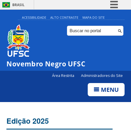
BRASIL
Simplifique!
ACESSIBILIDADE
ALTO CONTRASTE
MAPA DO SITE
Comunica BR
Participe
Acesso à informação
Legislação
Novembro Negro UFSC
Canais
Área Restrita
Administradores do Site
MENU
Edição 2025