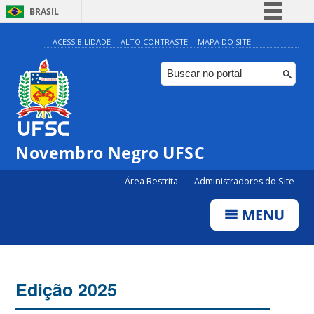
BRASIL
Simplifique!
ACESSIBILIDADE
ALTO CONTRASTE
MAPA DO SITE
Comunica BR
Participe
Acesso à informação
Legislação
Novembro Negro UFSC
Canais
Área Restrita
Administradores do Site
MENU
Edição 2025