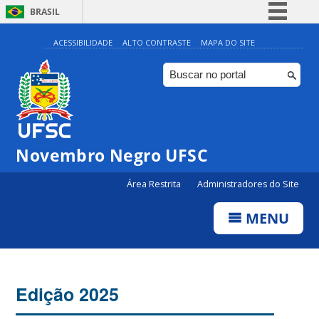
BRASIL
Simplifique!
ACESSIBILIDADE
ALTO CONTRASTE
MAPA DO SITE
Comunica BR
Participe
Acesso à informação
Legislação
Novembro Negro UFSC
Canais
Área Restrita
Administradores do Site
MENU
Edição 2025