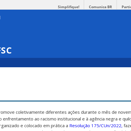
Simplifique!
Comunica BR
Parti
FSC
promove coletivamente diferentes ações durante o mês de nove
ao enfrentamento ao racismo institucional e à agência negra e qui
rganizado e colocado em prática a
Resolução 175/CUn/2022,
faz