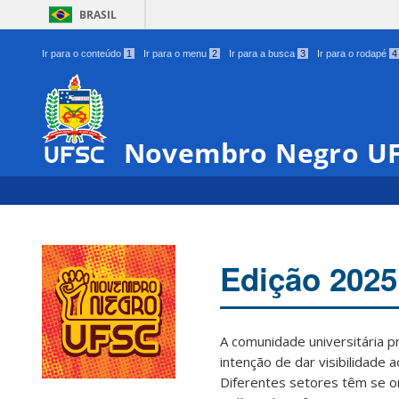
BRASIL
Ir para o conteúdo
1
Ir para o menu
2
Ir para a busca
3
Ir para o rodapé
4
Novembro Negro U
Edição 2025
A comunidade universitária 
intenção de dar visibilidade 
Diferentes setores têm se o