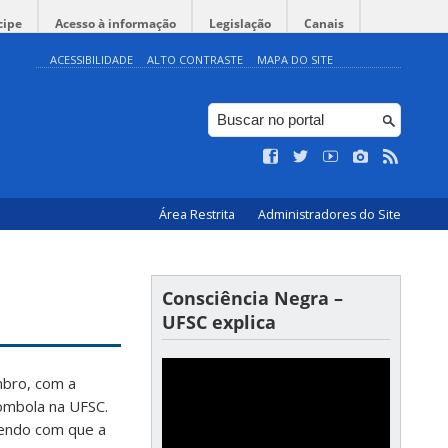
cipe
Acesso à informação
Legislação
Canais
ACESSIBILIDADE
ALTO CONTRASTE
MAPA DO SITE
Área Restrita
Administradores do Site
Consciência Negra –
UFSC explica
mbro, com a
lombola na UFSC.
endo com que a