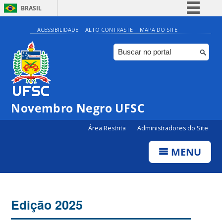
BRASIL
Simplifique!
ACESSIBILIDADE
ALTO CONTRASTE
MAPA DO SITE
Comunica BR
Participe
Acesso à informação
Legislação
Novembro Negro UFSC
Canais
Área Restrita
Administradores do Site
MENU
Edição 2025