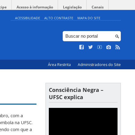
cipe
Acesso à informação
Legislação
Canais
ACESSIBILIDADE
ALTO CONTRASTE
MAPA DO SITE
Área Restrita
Administradores do Site
Consciência Negra –
UFSC explica
mbro, com a
lombola na UFSC.
endo com que a