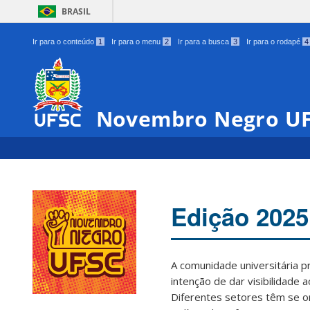
BRASIL
Ir para o conteúdo
1
Ir para o menu
2
Ir para a busca
3
Ir para o rodapé
4
Novembro Negro U
Edição 2025
A comunidade universitária 
intenção de dar visibilidade 
Diferentes setores têm se o