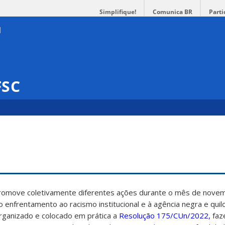
Simplifique!
Comunica BR
Parti
FSC
promove coletivamente diferentes ações durante o mês de nove
ao enfrentamento ao racismo institucional e à agência negra e qui
rganizado e colocado em prática a
Resolução 175/CUn/2022,
faz