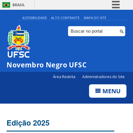
BRASIL
Simplifique!
ACESSIBILIDADE
ALTO CONTRASTE
MAPA DO SITE
Comunica BR
Participe
Acesso à informação
Legislação
Novembro Negro UFSC
Canais
Área Restrita
Administradores do Site
MENU
Edição 2025