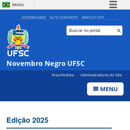
BRASIL
Simplifique!
ACESSIBILIDADE
ALTO CONTRASTE
MAPA DO SITE
Comunica BR
Participe
Acesso à informação
Legislação
Novembro Negro UFSC
Canais
Área Restrita
Administradores do Site
MENU
Edição 2025