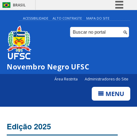
BRASIL
Simplifique!
ACESSIBILIDADE
ALTO CONTRASTE
MAPA DO SITE
Comunica BR
Participe
Acesso à informação
Legislação
Novembro Negro UFSC
Canais
Área Restrita
Administradores do Site
MENU
Edição 2025