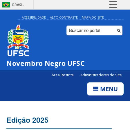
BRASIL
Simplifique!
ACESSIBILIDADE
ALTO CONTRASTE
MAPA DO SITE
Comunica BR
Participe
Acesso à informação
Legislação
Novembro Negro UFSC
Canais
Área Restrita
Administradores do Site
MENU
Edição 2025