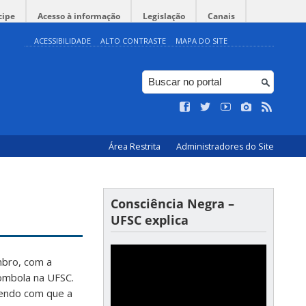
cipe
Acesso à informação
Legislação
Canais
ACESSIBILIDADE
ALTO CONTRASTE
MAPA DO SITE
Área Restrita
Administradores do Site
Consciência Negra –
UFSC explica
mbro, com a
lombola na UFSC.
endo com que a