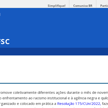
Simplifique!
Comunica BR
Parti
FSC
promove coletivamente diferentes ações durante o mês de nove
ao enfrentamento ao racismo institucional e à agência negra e qui
rganizado e colocado em prática a
Resolução 175/CUn/2022,
faz