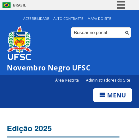
BRASIL
Simplifique!
ACESSIBILIDADE
ALTO CONTRASTE
MAPA DO SITE
Comunica BR
Participe
Acesso à informação
Legislação
Novembro Negro UFSC
Canais
Área Restrita
Administradores do Site
MENU
Edição 2025