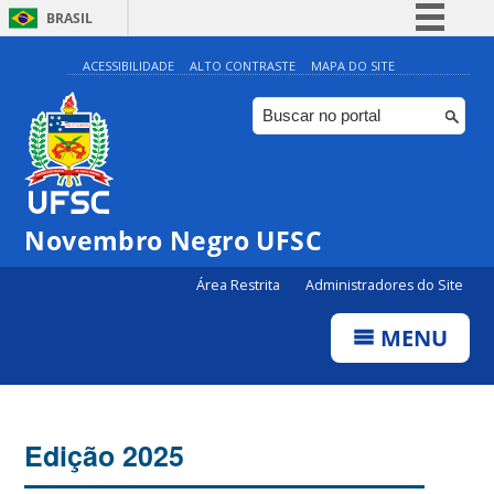
BRASIL
Simplifique!
ACESSIBILIDADE
ALTO CONTRASTE
MAPA DO SITE
Comunica BR
Participe
Acesso à informação
Legislação
Novembro Negro UFSC
Canais
Área Restrita
Administradores do Site
MENU
Edição 2025