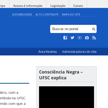
cipe
Acesso à informação
Legislação
Canais
ACESSIBILIDADE
ALTO CONTRASTE
MAPA DO SITE
Área Restrita
Administradores do Site
Consciência Negra –
UFSC explica
mbro, com a
lombola na UFSC.
endo com que a