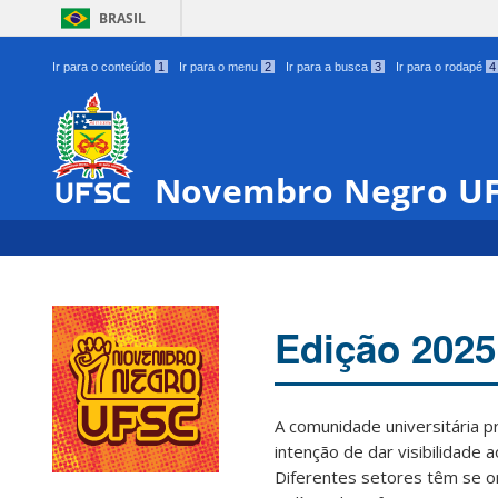
BRASIL
Ir para o conteúdo
1
Ir para o menu
2
Ir para a busca
3
Ir para o rodapé
4
Novembro Negro U
Edição 2025
A comunidade universitária 
intenção de dar visibilidade 
Diferentes setores têm se o