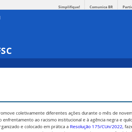
Simplifique!
Comunica BR
Parti
FSC
promove coletivamente diferentes ações durante o mês de nove
ao enfrentamento ao racismo institucional e à agência negra e qui
rganizado e colocado em prática a
Resolução 175/CUn/2022,
faz