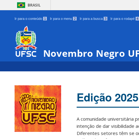
BRASIL
Ir para o conteúdo
1
Ir para o menu
2
Ir para a busca
3
Ir para o rodapé
4
Novembro Negro U
Edição 2025
A comunidade universitária 
intenção de dar visibilidade 
Diferentes setores têm se o