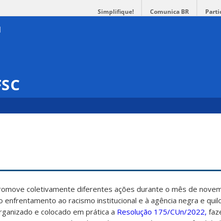
Simplifique!
Comunica BR
Parti
FSC
promove coletivamente diferentes ações durante o mês de nove
ao enfrentamento ao racismo institucional e à agência negra e qui
rganizado e colocado em prática a
Resolução 175/CUn/2022,
faz