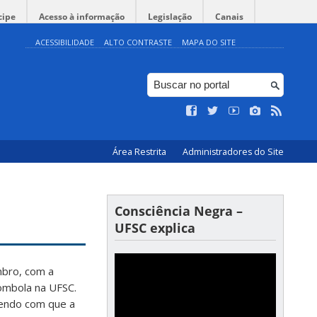
cipe
Acesso à informação
Legislação
Canais
ACESSIBILIDADE
ALTO CONTRASTE
MAPA DO SITE
Área Restrita
Administradores do Site
Consciência Negra –
UFSC explica
mbro, com a
lombola na UFSC.
endo com que a