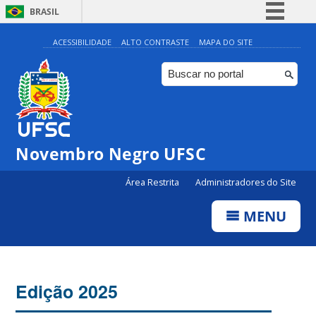
BRASIL
Simplifique!
ACESSIBILIDADE
ALTO CONTRASTE
MAPA DO SITE
Comunica BR
Participe
Acesso à informação
Legislação
Novembro Negro UFSC
Canais
Área Restrita
Administradores do Site
MENU
Edição 2025