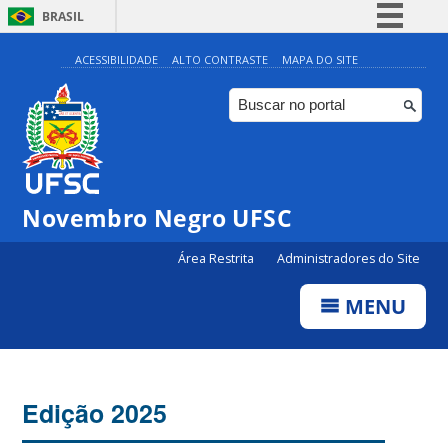
BRASIL
Simplifique!
ACESSIBILIDADE
ALTO CONTRASTE
MAPA DO SITE
Comunica BR
Participe
Acesso à informação
Legislação
Novembro Negro UFSC
Canais
Área Restrita
Administradores do Site
MENU
Edição 2025