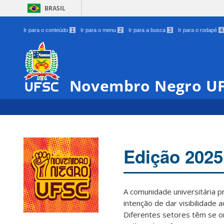
BRASIL
Ir para o conteúdo
1
Ir para o menu
2
Ir para a busca
3
Ir para o rodapé
4
Novembro Negro U
Edição 2025
A comunidade universitária 
intenção de dar visibilidade 
Diferentes setores têm se o