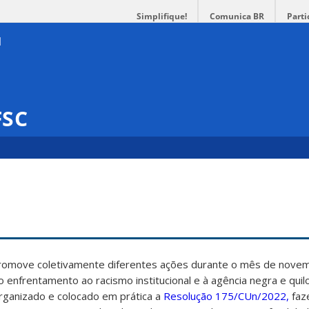
Simplifique!
Comunica BR
Parti
FSC
promove coletivamente diferentes ações durante o mês de nove
ao enfrentamento ao racismo institucional e à agência negra e qui
rganizado e colocado em prática a
Resolução 175/CUn/2022,
faz