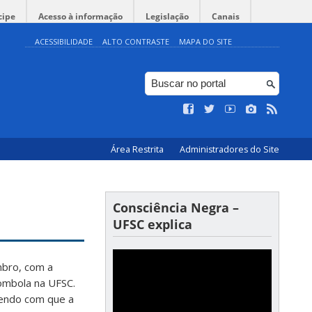
cipe
Acesso à informação
Legislação
Canais
ACESSIBILIDADE
ALTO CONTRASTE
MAPA DO SITE
Área Restrita
Administradores do Site
Consciência Negra –
UFSC explica
mbro, com a
lombola na UFSC.
endo com que a