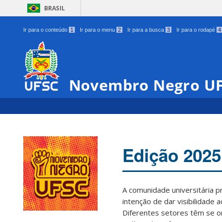
BRASIL
Ir para o conteúdo
1
Ir para o menu
2
Ir para a busca
3
Ir para o rodapé
4
Novembro Negro U
Edição 2025
A comunidade universitária 
intenção de dar visibilidade 
Diferentes setores têm se o