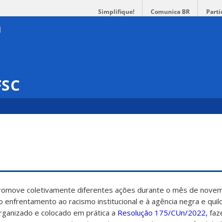
Simplifique!
Comunica BR
Parti
FSC
promove coletivamente diferentes ações durante o mês de nove
ao enfrentamento ao racismo institucional e à agência negra e qui
rganizado e colocado em prática a
Resolução 175/CUn/2022,
faz