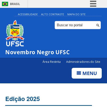
BRASIL
Simplifique!
ACESSIBILIDADE
ALTO CONTRASTE
MAPA DO SITE
Comunica BR
Participe
Acesso à informação
Legislação
Novembro Negro UFSC
Canais
Área Restrita
Administradores do Site
MENU
Edição 2025