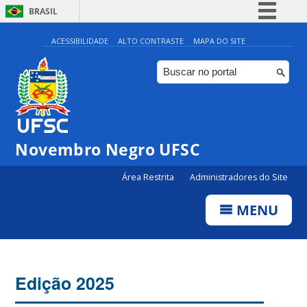
BRASIL
Simplifique!
ACESSIBILIDADE
ALTO CONTRASTE
MAPA DO SITE
Comunica BR
Participe
Acesso à informação
Legislação
Novembro Negro UFSC
Canais
Área Restrita
Administradores do Site
MENU
Edição 2025